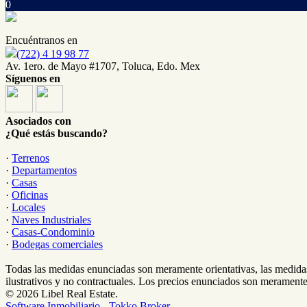
0
Encuéntranos en
(722) 4 19 98 77
Av. 1ero. de Mayo #1707, Toluca, Edo. Mex
Síguenos en
Asociados con
¿Qué estás buscando?
·
Terrenos
·
Departamentos
·
Casas
·
Oficinas
·
Locales
·
Naves Industriales
·
Casas-Condominio
·
Bodegas comerciales
Todas las medidas enunciadas son meramente orientativas, las medidas
ilustrativos y no contractuales. Los precios enunciados son meramente 
© 2026 Libel Real Estate.
Software Inmobiliario - Tokko Broker