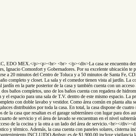
.</p><p><br> <br> </p><div>La casa se encuentra dentro de u
res, Ignacio Comonfort y Gobernadores. Por su excelente ubicación te p
icarse a 20 minutos del Centro de Toluca y a 50 minutos de Santa Fe
baño completo y closet. La sala y el comedor tienen vista al jardín. La 
 jardín en la parte posterior de la casa y también cuenta con un acceso 
 dos baños completos, uno de los baños cuenta con regadera de hidroma
ón y el espacio para una sala de T.V. dentro de este mismo espacio. La 
pleto con doble lavabo y vestidor. Como área común en planta alta se 
galuces distribuidos por toda la casa. En total, la casa dispone de cuatr
 la casa que resaltan es el garage subterráneo con lugar para dos autos
l cuarto de servicio y el área de lavado se encuentran en el nivel subter
ceso de la cocina y la otra a un lado del área de servicio.<br></div><
tico y térmico. Además, la casa cuenta con paneles solares, cisterna ind
ntenimiento INCLUIDO,&nbsp; es de $1,900.00 incluye vigilancia las 2