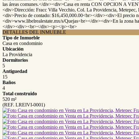
las áreas comunes.</div><div>Casa en renta CON OPCION A 
<div>Dirección: Fracc Villa Vecchio, Col. La Providencia, Metepec, E
<div>Precio de contado: $16,450,000.00<br></div><div>El precio no in
<div>www.libelrealestate.mx/s/Quejas<br></div><div>En la zona hay
</div><div><br></div><p></p><br>
DETALLES DEL INMUEBLE
Tipo de Inmueble
Casa en condominio
Ubicación
La Providencia
Dormitorios
5
Antiguedad
15
Baños
4
Total construido
520 m²
(REF. LREIVI-0001)