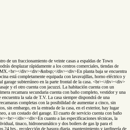
n fraccionamiento de veinte casas a espaldas de Town
odrás desplazar rápidamente a los centros comerciales, tiendas de
, CDMX.<br></div><div>&nbsp;</div><div>En planta baja se encuentra
cocina está completamente equipada con lavavajillas, horno eléctrico y
al garage subterráneo en la parte frontal de la casa. <br></div><div>
saje y el otro cuenta con jacuzzi. La habitación cuenta con un
primera recamara secundaria cuenta con baño completo, vestidor y una
encuentra la sala de T.V. La casa siempre dispondrá de una
o recamaras completas con la posibilidad de aumentar a cinco, sin
, sin embargo, en la entrada de la casa, en el exterior, hay lugar
ráneo, a un costado del garage. El cuarto de servicio cuenta con baño
div><br></div><div>En cuanto a las especificaciones técnicas, la
ividual, tinaco, hidroneumático y dos boilers de gas lp para el
4 hrs., recolección de basura diaria, mantenimiento y jardinería de