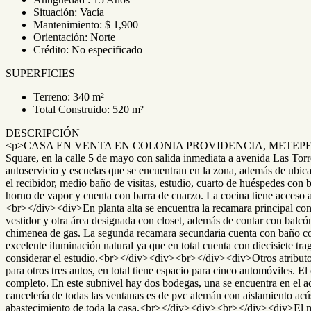
Situación: Vacía
Mantenimiento: $ 1,900
Orientación: Norte
Crédito: No especificado
SUPERFICIES
Terreno: 340 m²
Total Construido: 520 m²
DESCRIPCIÓN
<p>CASA EN VENTA EN COLONIA PROVIDENCIA, METEPEC, EDO MEX
Square, en la calle 5 de mayo con salida inmediata a avenida Las Tor
autoservicio y escuelas que se encuentran en la zona, además de ub
el recibidor, medio baño de visitas, estudio, cuarto de huéspedes con 
horno de vapor y cuenta con barra de cuarzo. La cocina tiene acceso al
<br></div><div>En planta alta se encuentra la recamara principal con
vestidor y otra área designada con closet, además de contar con balc
chimenea de gas. La segunda recamara secundaria cuenta con baño com
excelente iluminación natural ya que en total cuenta con diecisiete tra
considerar el estudio.<br></div><div><br></div><div>Otros atributos de
para otros tres autos, en total tiene espacio para cinco automóviles. E
completo. En este subnivel hay dos bodegas, una se encuentra en el ac
cancelería de todas las ventanas es de pvc alemán con aislamiento acús
abastecimiento de toda la casa.<br></div><div><br></div><div>El ma