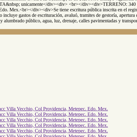
VENTA&nbsp; unicamente</div><div> <br></div><div>TERRENO: 
do. Mex.<br></div><div>Se tiene escritura pública inscrita en el regi
cluye gastos de escrituración, avaluó, tramites de gestoría, apertura 
 alumbrado público, agua, luz, drenaje, calles pavimentadas y tran