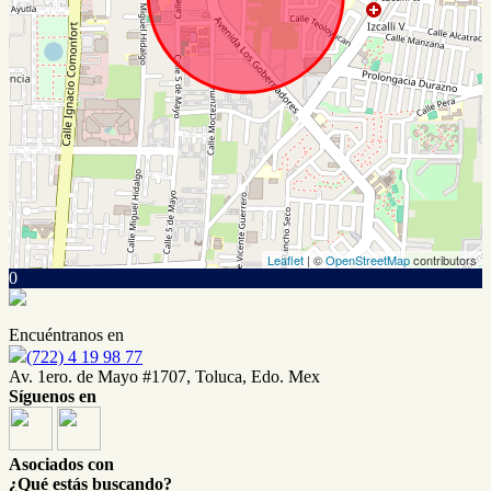
Leaflet
| ©
OpenStreetMap
contributors
0
Encuéntranos en
(722) 4 19 98 77
Av. 1ero. de Mayo #1707, Toluca, Edo. Mex
Síguenos en
Asociados con
¿Qué estás buscando?