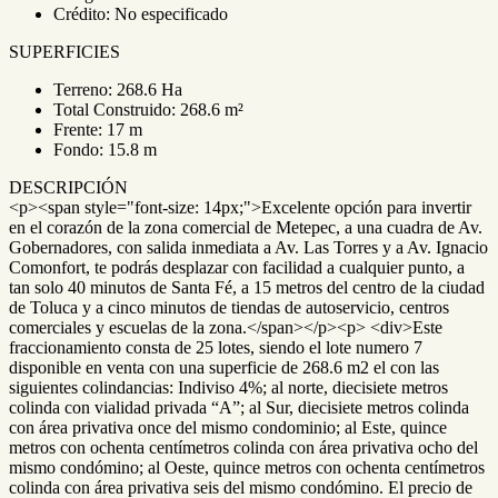
Crédito: No especificado
SUPERFICIES
Terreno: 268.6 Ha
Total Construido: 268.6 m²
Frente: 17 m
Fondo: 15.8 m
DESCRIPCIÓN
<p><span style="font-size: 14px;">Excelente opción para invertir
en el corazón de la zona comercial de Metepec, a una cuadra de Av.
Gobernadores, con salida inmediata a Av. Las Torres y a Av. Ignacio
Comonfort, te podrás desplazar con facilidad a cualquier punto, a
tan solo 40 minutos de Santa Fé, a 15 metros del centro de la ciudad
de Toluca y a cinco minutos de tiendas de autoservicio, centros
comerciales y escuelas de la zona.</span></p><p> <div>Este
fraccionamiento consta de 25 lotes, siendo el lote numero 7
disponible en venta con una superficie de 268.6 m2 el con las
siguientes colindancias: Indiviso 4%; al norte, diecisiete metros
colinda con vialidad privada “A”; al Sur, diecisiete metros colinda
con área privativa once del mismo condominio; al Este, quince
metros con ochenta centímetros colinda con área privativa ocho del
mismo condómino; al Oeste, quince metros con ochenta centímetros
colinda con área privativa seis del mismo condómino. El precio de